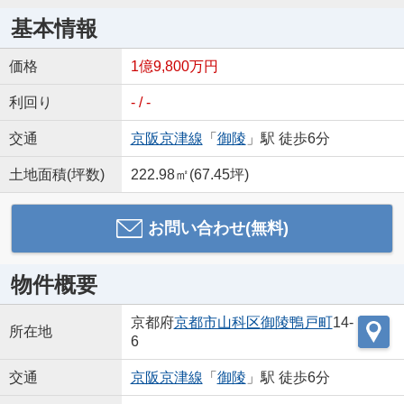
基本情報
価格
1億9,800万円
利回り
- / -
交通
京阪京津線
「
御陵
」駅 徒歩6分
土地面積(坪数)
222.98㎡(67.45坪)
お問い合わせ(無料)
物件概要
京都府
京都市山科区
御陵鴨戸町
14-
所在地
6
交通
京阪京津線
「
御陵
」駅 徒歩6分