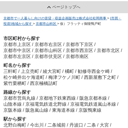
ページトップへ
京都市で一人暮らし向けの賃貸・収益企画販売は株式会社松岡商事
>
(売買・
投資)地域から探す
>
京都市山科区
>
仮）フラッティ御陵鴨戸町
市区町村から探す
京都市上京区
/
京都市右京区
/
京都市下京区
/
京都市中京区
/
京都市山科区
/
京都市西京区
/
京都市北区
/
京都市左京区
/
京都市伏見区
/
京都市南区
町名から探す
三軒町
/
上立売町
/
綾大宮町
/
橘町
/
勧修寺西金ケ崎
/
松ケ崎井出ケ海道町
/
梅津フケノ川町
/
西新屋敷下之町
/
紫竹栗栖町
/
西京極橋詰町
路線から探す
京都市営烏丸線
/
京都地下鉄東西線
/
阪急京都本線
/
山陰本線
/
京福電気鉄道北野線
/
京福電気鉄道嵐山本線
/
京阪本線
/
阪急嵐山線
/
東海道本線
/
京阪鴨東線
駅から探す
北野白梅町
/
今出川
/
二条城前
/
丹波口
/
二条
/
大宮
/