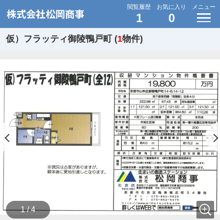
閲覧履歴
お気に入り
メニュー
1
0
仮）フラッティ御陵鴨戸町 (
1
物件)
1 / 4