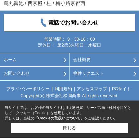
烏丸御池
/
西京極
/
桂
/
梅小路京都西
電話でお問い合わせ
営業時間：
9：30-18：00
定休日：
第2第3火曜日・水曜日
ホーム
会社概要
お問い合わせ
物件リクエスト
プライバシーポリシー
利用規約
アクセスマップ
PCサイト
Copyright(c) 株式会社松岡商事 All rights reserved.
当サイトでは、お客様の当サイト利用状況把握、サービス向上検討を目的と
して、クッキー（Cookie）を使用しています。
詳しくは、当社の
「Cookieの取扱いについて」
をご確認ください。
閉じる