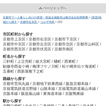
ページトップへ
京都市で一人暮らし向けの賃貸・収益企画販売は株式会社松岡商事
>
(賃貸)地
域から探す
>
京都市左京区
>
コルザ河村
>
202
市区町村から探す
京都市上京区
/
京都市右京区
/
京都市下京区
/
京都市中京区
/
京都市左京区
/
京都市北区
/
京都市山科区
/
京都市西京区
/
京都市伏見区
/
京都市南区
町名から探す
三軒町
/
上立売町
/
綾大宮町
/
橘町
/
西東町
/
勧修寺西金ケ崎
/
梅津フケノ川町
/
松ケ崎井出ケ海道町
/
五番町
/
西新屋敷下之町
路線から探す
京都市営烏丸線
/
京都地下鉄東西線
/
阪急京都本線
/
京福電気鉄道北野線
/
山陰本線
/
京福電気鉄道嵐山本線
/
京阪本線
/
阪急嵐山線
/
東海道本線
/
京阪鴨東線
駅から探す
北野白梅町
/
今出川
/
二条城前
/
二条
/
丹波口
/
北大路
/