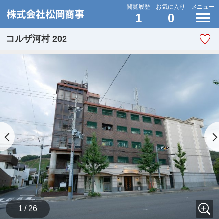
閲覧履歴
お気に入り
メニュー
1
0
コルザ河村 202
1 / 26