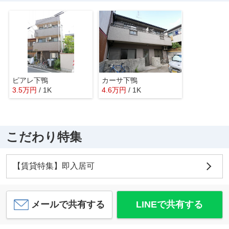
ピアレ下鴨
カーサ下鴨
3.5
万
円
/ 1K
4.6
万
円
/ 1K
こだわり特集
【賃貸特集】即入居可
メールで共有する
LINEで共有する