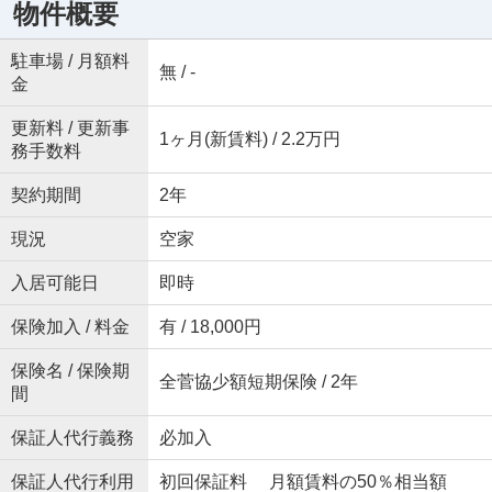
物件概要
駐車場 / 月額料
無 / -
金
更新料 / 更新事
1ヶ月(新賃料) / 2.2万円
務手数料
契約期間
2年
現況
空家
入居可能日
即時
保険加入 / 料金
有 / 18,000円
保険名 / 保険期
全菅協少額短期保険 / 2年
間
保証人代行義務
必加入
保証人代行利用
初回保証料 月額賃料の50％相当額