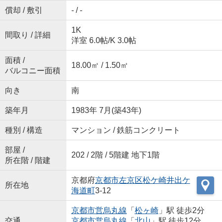
償却 / 敷引
- / -
1K
間取り / 詳細
洋室 6.0帖
/
K 3.0帖
面積 /
18.00㎡ / 1.50㎡
バルコニー面積
向き
南
築年月
1983年 7月(築43年)
種別 / 構造
マンション / 鉄筋コンクリート
部屋 /
202 / 2階 / 5階建 地下1階
所在階 / 階建
京都府
京都市左京区
松ケ崎井出ケ
所在地
海道町
3-12
京都市営烏丸線
「
松ヶ崎
」駅 徒歩2分
交通
京都市営烏丸線
「
北山
」駅 徒歩12分