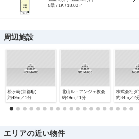
5階
18.00㎡
1K
周辺施設
松ヶ崎(京都府)
北山ル・アンジェ教会
株式会社ダ
約49m／1分
約49m／1分
約84m／2
エリアの近い物件