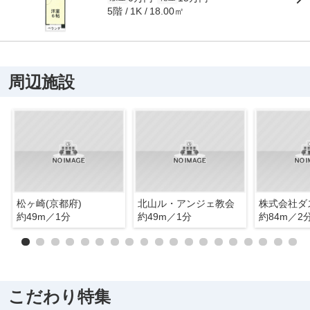
5階
18.00㎡
1K
周辺施設
松ヶ崎(京都府)
北山ル・アンジェ教会
株式会社ダ
約49m／1分
約49m／1分
約84m／2
こだわり特集