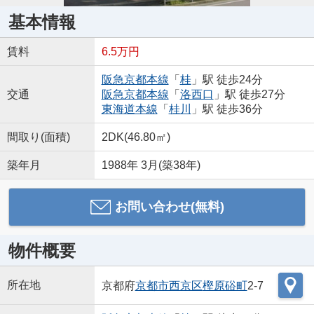
基本情報
賃料
6.5万円
阪急京都本線
「
桂
」駅 徒歩24分
交通
阪急京都本線
「
洛西口
」駅 徒歩27分
東海道本線
「
桂川
」駅 徒歩36分
間取り(面積)
2DK(46.80㎡)
築年月
1988年 3月(築38年)
お問い合わせ(無料)
物件概要
所在地
京都府
京都市西京区
樫原硲町
2-7