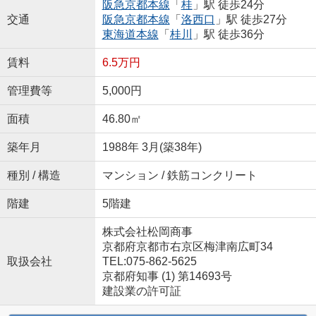
阪急京都本線
「
桂
」駅 徒歩24分
交通
阪急京都本線
「
洛西口
」駅 徒歩27分
東海道本線
「
桂川
」駅 徒歩36分
賃料
6.5万円
管理費等
5,000円
面積
46.80㎡
築年月
1988年 3月(築38年)
種別 / 構造
マンション / 鉄筋コンクリート
階建
5階建
株式会社松岡商事
京都府京都市右京区梅津南広町34
取扱会社
TEL:075-862-5625
京都府知事 (1) 第14693号
建設業の許可証