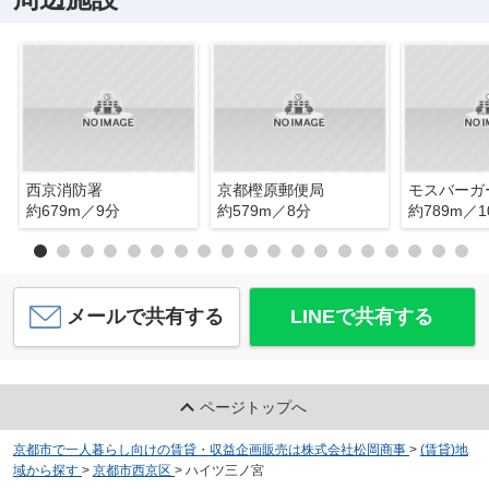
西京消防署
京都樫原郵便局
約679m／9分
約579m／8分
約789m／1
メールで共有する
LINEで共有する
ページトップへ
京都市で一人暮らし向けの賃貸・収益企画販売は株式会社松岡商事
>
(賃貸)地
域から探す
>
京都市西京区
>
ハイツ三ノ宮