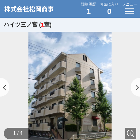
閲覧履歴
お気に入り
メニュー
1
0
ハイツ三ノ宮 (
1
室)
1 / 4