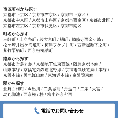
市区町村から探す
京都市上京区
/
京都市右京区
/
京都市下京区
/
京都市中京区
/
京都市山科区
/
京都市西京区
/
京都市北区
/
京都市左京区
/
京都市伏見区
/
京都市南区
町名から探す
三軒町
/
上立売町
/
綾大宮町
/
橘町
/
勧修寺西金ケ崎
/
松ケ崎井出ケ海道町
/
梅津フケノ川町
/
西新屋敷下之町
/
紫竹栗栖町
/
西京極橋詰町
路線から探す
京都市営烏丸線
/
京都地下鉄東西線
/
阪急京都本線
/
山陰本線
/
京福電気鉄道北野線
/
京福電気鉄道嵐山本線
/
京阪本線
/
阪急嵐山線
/
東海道本線
/
京阪鴨東線
駅から探す
北野白梅町
/
今出川
/
二条城前
/
丹波口
/
二条
/
大宮
/
烏丸御池
/
西京極
/
桂
/
梅小路京都西
電話でお問い合わせ