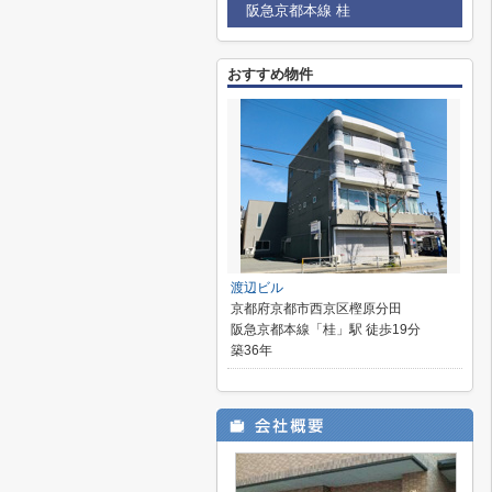
阪急京都本線 桂
おすすめ物件
渡辺ビル
京都府京都市西京区樫原分田
阪急京都本線「桂」駅 徒歩19分
築36年