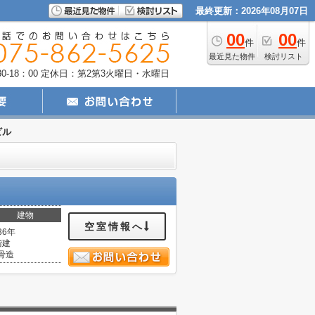
最終更新：2026年08月07日
00
00
件
件
最近見た物件
検討リスト
-18：00
定休日：第2第3火曜日・水曜日
ビル
建物
空室情報へ
36年
階建
骨造