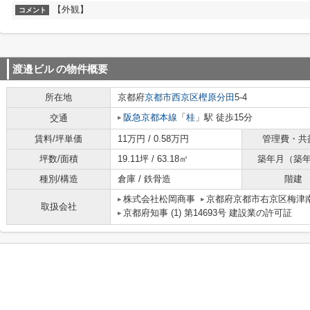
【外観】
コメント
渡邉ビル
の物件概要
所在地
京都府
京都市西京区
樫原分田
5-4
阪急京都本線
「
桂
」駅 徒歩15分
交通
賃料/坪単価
11万円 / 0.58万円
管理費・共
坪数/面積
19.11坪 / 63.18㎡
築年月（築
種別/構造
倉庫 / 鉄骨造
階建
株式会社松岡商事
京都府京都市右京区梅津南
取扱会社
京都府知事 (1) 第14693号 建設業の許可証