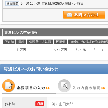
9：30-18：00 定休日:第2第3火曜日・水曜日
渡邉ビル
の空室情報
所在階
賃料
管理費・共益費
坪単価
敷金/礼金/保証金/償却/敷
-
11万円
-
万円
/
/
/
/
0.58
-
2ヶ月
-
-
-
渡邉ビル
へのお問い合わせ
お名前
必須