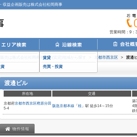
・収益企画販売は株式会社松岡商事
営業時間：9：30
画販売は株式会社松岡商事
>
(賃貸)地域から探す
>
京都市西京区
>
渡邉
賃貸
投資
売買・投資
渡邉ビル
所在地
交通
築
京都府
京都市西京区
樫原分田
阪急京都本線
「
桂
」駅 徒歩14～15分
4
5-4
鉄
物件情報