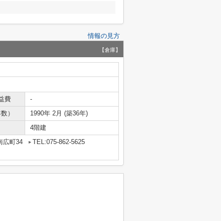
情報の見方
【倉庫】
益費
-
年数）
1990年 2月 (築36年)
4階建
広町34
TEL:075-862-5625