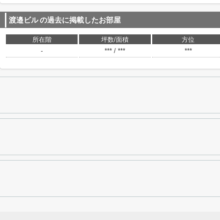
渡邉ビル
の過去に掲載したお部屋
所在階
坪数/面積
方位
-
*** / ***
***