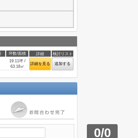
引
坪数/面積
詳細
検討リスト
19.11坪 /
詳細を見る
追加する
63.18㎡
0
/
0