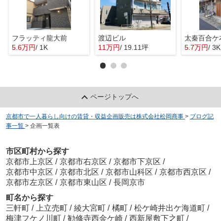
フラッティ龍大前
渡辺ビル
太秦百合ケ
5.6万円
/ 1K
11万円
/ 19.11坪
5.7万円
/ 3K
ページトップへ
京都市で一人暮らし向けの賃貸・収益企画販売は株式会社松岡商事
>
ブログ記
事一覧
>
企画一覧表
市区町村から探す
京都市上京区
/
京都市右京区
/
京都市下京区
/
京都市中京区
/
京都市北区
/
京都市山科区
/
京都市西京区
/
京都市左京区
/
京都市東山区
/
長岡京市
町名から探す
三軒町
/
上立売町
/
綾大宮町
/
橘町
/
松ケ崎井出ケ海道町
/
梅津フケノ川町
/
勧修寺西金ケ崎
/
西新屋敷下之町
/