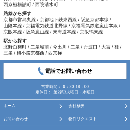
西京極橋詰町
/
西院清水町
路線から探す
京都市営烏丸線
/
京都地下鉄東西線
/
阪急京都本線
/
山陰本線
/
京福電気鉄道北野線
/
京福電気鉄道嵐山本線
/
京阪本線
/
阪急嵐山線
/
東海道本線
/
京阪鴨東線
駅から探す
北野白梅町
/
二条城前
/
今出川
/
二条
/
丹波口
/
大宮
/
桂
/
三条
/
梅小路京都西
/
西京極
電話でお問い合わせ
営業時間：
9：30-18：00
定休日：
第2第3火曜日・水曜日
ホーム
会社概要
お問い合わせ
物件リクエスト