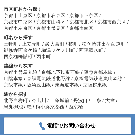
市区町村から探す
京都市上京区
/
京都市右京区
/
京都市下京区
/
京都市中京区
/
京都市山科区
/
京都市北区
/
京都市西京区
/
京都市左京区
/
京都市伏見区
/
京都市南区
町名から探す
三軒町
/
上立売町
/
綾大宮町
/
橘町
/
松ケ崎井出ケ海道町
/
勧修寺西金ケ崎
/
梅津フケノ川町
/
西院清水町
/
西京極橋詰町
/
西東町
路線から探す
京都市営烏丸線
/
京都地下鉄東西線
/
阪急京都本線
/
山陰本線
/
京福電気鉄道北野線
/
京福電気鉄道嵐山本線
/
京阪本線
/
阪急嵐山線
/
東海道本線
/
京阪鴨東線
駅から探す
北野白梅町
/
今出川
/
二条城前
/
丹波口
/
二条
/
大宮
/
烏丸御池
/
桂
/
梅小路京都西
/
西京極
電話でお問い合わせ