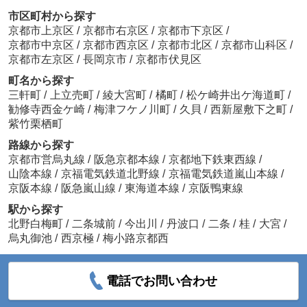
市区町村から探す
京都市上京区
/
京都市右京区
/
京都市下京区
/
京都市中京区
/
京都市西京区
/
京都市北区
/
京都市山科区
/
京都市左京区
/
長岡京市
/
京都市伏見区
町名から探す
三軒町
/
上立売町
/
綾大宮町
/
橘町
/
松ケ崎井出ケ海道町
/
勧修寺西金ケ崎
/
梅津フケノ川町
/
久貝
/
西新屋敷下之町
/
紫竹栗栖町
路線から探す
京都市営烏丸線
/
阪急京都本線
/
京都地下鉄東西線
/
山陰本線
/
京福電気鉄道北野線
/
京福電気鉄道嵐山本線
/
京阪本線
/
阪急嵐山線
/
東海道本線
/
京阪鴨東線
駅から探す
北野白梅町
/
二条城前
/
今出川
/
丹波口
/
二条
/
桂
/
大宮
/
烏丸御池
/
西京極
/
梅小路京都西
電話でお問い合わせ