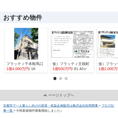
おすすめ物件
フラッティ千本鞍馬口
仮）フラッティ主税町
仮）フラッ
1億4,000万円
/ 1K
1億500万円
/ 81.40㎡
1億2,000
ページトップへ
京都市で一人暮らし向けの賃貸・収益企画販売は株式会社松岡商事
>
ブログ記
事一覧
>
今秋新築物件募集開始しました♪