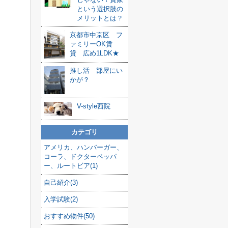
という選択肢の
メリットとは？
京都市中京区 フ
ァミリーOK賃
貸 広め1LDK★
推し活 部屋にい
かが？
V-style西院
カテゴリ
アメリカ、ハンバーガー、
コーラ、ドクターペッパ
ー、ルートビア(1)
自己紹介(3)
入学試験(2)
おすすめ物件(50)