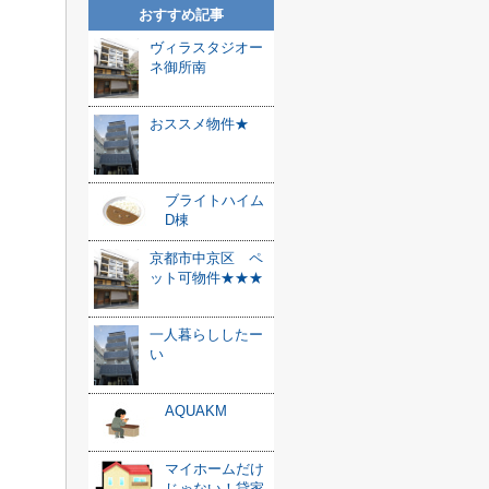
おすすめ記事
ヴィラスタジオー
ネ御所南
おススメ物件★
ブライトハイム
D棟
京都市中京区 ペ
ット可物件★★★
一人暮らししたー
い
AQUAKM
マイホームだけ
じゃない！貸家