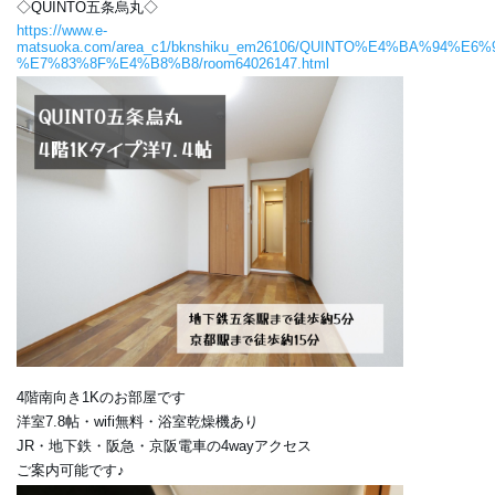
◇QUINTO五条烏丸◇
https://www.e-
matsuoka.com/area_c1/bknshiku_em26106/QUINTO%E4%BA%94%E6
%E7%83%8F%E4%B8%B8/room64026147.html
4階南向き1Kのお部屋です
洋室7.8帖・wifi無料・浴室乾燥機あり
JR・地下鉄・阪急・京阪電車の4wayアクセス
ご案内可能です♪