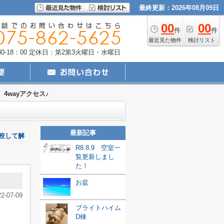
最終更新：2026年08月09日
00
00
件
件
最近見た物件
検討リスト
-18：00
定休日：第2第3火曜日・水曜日
4wayアクセス♪
最新記事
較して解
R8.8.9 空室一
覧更新しまし
た！
お盆
22-07-09
ブライトハイム
D棟