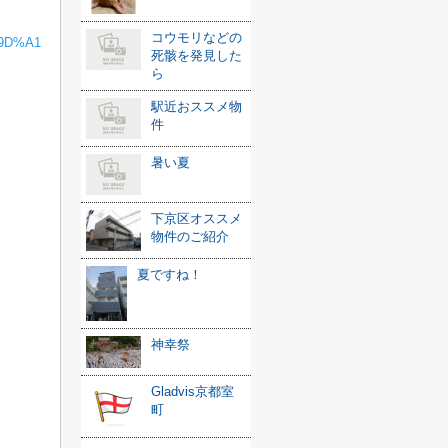
コウモリなどの
%9D%A1
死骸を発見した
ら
駅近おススメ物
件
暑い夏
下京区オススメ
物件のご紹介
夏ですね！
神幸祭
Gladvis京都室
町