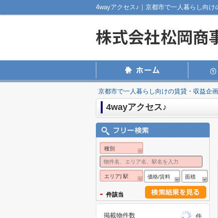
4wayアクセス♪｜京都市で一人暮らし向
京都市で一人暮らし向けの賃貸・収益企
4wayアクセス♪
種別
エリア| 駅
価格/賃料
面積
-
件該当
掲載物件数
件