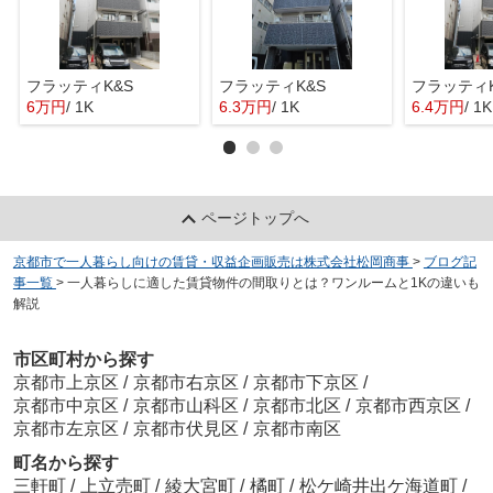
フラッティK&S
フラッティK&S
フラッティK
6万円
/ 1K
6.3万円
/ 1K
6.4万円
/ 1K
ページトップへ
京都市で一人暮らし向けの賃貸・収益企画販売は株式会社松岡商事
>
ブログ記
事一覧
>
一人暮らしに適した賃貸物件の間取りとは？ワンルームと1Kの違いも
解説
市区町村から探す
京都市上京区
/
京都市右京区
/
京都市下京区
/
京都市中京区
/
京都市山科区
/
京都市北区
/
京都市西京区
/
京都市左京区
/
京都市伏見区
/
京都市南区
町名から探す
三軒町
/
上立売町
/
綾大宮町
/
橘町
/
松ケ崎井出ケ海道町
/