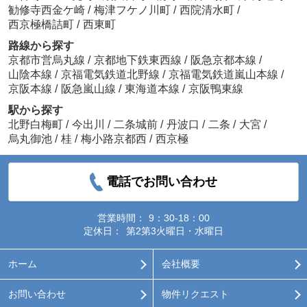
勧修寺西金ケ崎
/
梅津フケノ川町
/
西院清水町
/
西京極橋詰町
/
西東町
路線から探す
京都市営烏丸線
/
京都地下鉄東西線
/
阪急京都本線
/
山陰本線
/
京福電気鉄道北野線
/
京福電気鉄道嵐山本線
/
京阪本線
/
阪急嵐山線
/
東海道本線
/
京阪鴨東線
駅から探す
北野白梅町
/
今出川
/
二条城前
/
丹波口
/
二条
/
大宮
/
烏丸御池
/
桂
/
梅小路京都西
/
西京極
電話でお問い合わせ
営業時間：
9：30-18：00
定休日：
第2第3火曜日・水曜日
ホーム
会社概要
お問い合わせ
物件リクエスト