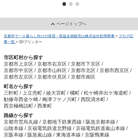
ページトップへ
京都市で一人暮らし向けの賃貸・収益企画販売は株式会社松岡商事
>
ブログ記
事一覧
>
3Dプリンター
市区町村から探す
京都市上京区
/
京都市右京区
/
京都市下京区
/
京都市中京区
/
京都市山科区
/
京都市北区
/
京都市西京区
/
京都市左京区
/
京都市伏見区
/
京都市南区
町名から探す
三軒町
/
上立売町
/
綾大宮町
/
橘町
/
松ケ崎井出ケ海道町
/
勧修寺西金ケ崎
/
梅津フケノ川町
/
西院清水町
/
西京極橋詰町
/
西東町
路線から探す
京都市営烏丸線
/
京都地下鉄東西線
/
阪急京都本線
/
山陰本線
/
京福電気鉄道北野線
/
京福電気鉄道嵐山本線
/
京阪本線
/
阪急嵐山線
/
東海道本線
/
京阪鴨東線