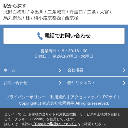
駅から探す
北野白梅町
/
今出川
/
二条城前
/
丹波口
/
二条
/
大宮
/
烏丸御池
/
桂
/
梅小路京都西
/
西京極
電話でお問い合わせ
営業時間：
9：30-18：00
定休日：
第2第3火曜日・水曜日
ホーム
会社概要
お問い合わせ
物件リクエスト
プライバシーポリシー
利用規約
アクセスマップ
PCサイト
Copyright(c) 株式会社松岡商事 All rights reserved.
当サイトでは、お客様の当サイト利用状況把握、サービス向上検討を目的と
して、クッキー（Cookie）を使用しています。
詳しくは、当社の
「Cookieの取扱いについて」
をご確認ください。