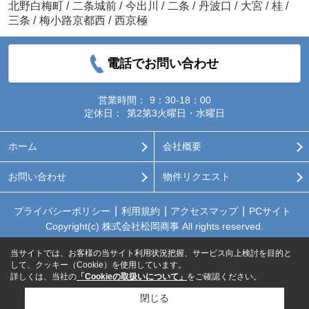
北野白梅町
/
二条城前
/
今出川
/
二条
/
丹波口
/
大宮
/
桂
/
三条
/
梅小路京都西
/
西京極
電話でお問い合わせ
営業時間：
9：30-18：00
定休日：
第2第3火曜日・水曜日
ホーム
会社概要
お問い合わせ
物件リクエスト
プライバシーポリシー
利用規約
アクセスマップ
PCサイト
Copyright(c) 株式会社松岡商事 All rights reserved.
当サイトでは、お客様の当サイト利用状況把握、サービス向上検討を目的と
して、クッキー（Cookie）を使用しています。
詳しくは、当社の
「Cookieの取扱いについて」
をご確認ください。
閉じる