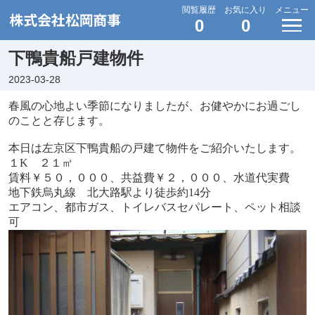
閲覧履歴
お気に入り
メニュー
0
0
下鴨貴船戸建物件
2023-03-28
春風の心地よい季節になりましたが、お健やかにお過ごし
のことと存じます。
本日は左京区下鴨貴船の戸建て物件をご紹介いたします。
１K ２１㎡
賃料￥５０，０００、共益費￥２，０００、水道代実費
地下鉄烏丸線 北大路駅より徒歩約14分
エアコン、都市ガス、トイレバスセパレート、ペット相談
可