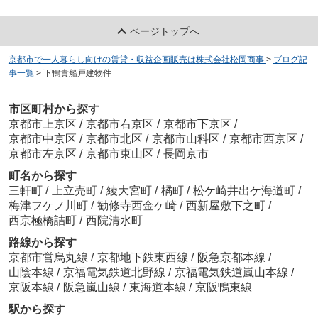
ページトップへ
京都市で一人暮らし向けの賃貸・収益企画販売は株式会社松岡商事
>
ブログ記
事一覧
>
下鴨貴船戸建物件
市区町村から探す
京都市上京区
/
京都市右京区
/
京都市下京区
/
京都市中京区
/
京都市北区
/
京都市山科区
/
京都市西京区
/
京都市左京区
/
京都市東山区
/
長岡京市
町名から探す
三軒町
/
上立売町
/
綾大宮町
/
橘町
/
松ケ崎井出ケ海道町
/
梅津フケノ川町
/
勧修寺西金ケ崎
/
西新屋敷下之町
/
西京極橋詰町
/
西院清水町
路線から探す
京都市営烏丸線
/
京都地下鉄東西線
/
阪急京都本線
/
山陰本線
/
京福電気鉄道北野線
/
京福電気鉄道嵐山本線
/
京阪本線
/
阪急嵐山線
/
東海道本線
/
京阪鴨東線
駅から探す