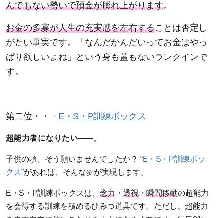
んでもない勢いで預金が膨れ上がります
。
お金の多寡が人生の充実感を左右する
ことは否定し
がたい事実です。「なんだかんだいってお金はやっ
ぱり欲しいよね」という身も蓋もないランクインで
す。
第二位・・・
E・S・P訓練ボックス
超能力者になりたい
――。
子供の頃、そう願いませんでしたか？ “
E・S・P訓練ボッ
クス
”があれば、そんな夢が実現します。
E・S・P訓練ボックスは、
念力
・
透視
・
瞬間移動
の超能力
を会得する訓練を積めるひみつ道具です
。
ただし、超能力