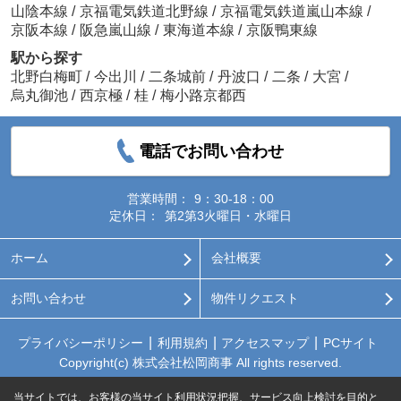
山陰本線
/
京福電気鉄道北野線
/
京福電気鉄道嵐山本線
/
京阪本線
/
阪急嵐山線
/
東海道本線
/
京阪鴨東線
駅から探す
北野白梅町
/
今出川
/
二条城前
/
丹波口
/
二条
/
大宮
/
烏丸御池
/
西京極
/
桂
/
梅小路京都西
電話でお問い合わせ
営業時間：
9：30-18：00
定休日：
第2第3火曜日・水曜日
ホーム
会社概要
お問い合わせ
物件リクエスト
プライバシーポリシー
利用規約
アクセスマップ
PCサイト
Copyright(c) 株式会社松岡商事 All rights reserved.
当サイトでは、お客様の当サイト利用状況把握、サービス向上検討を目的と