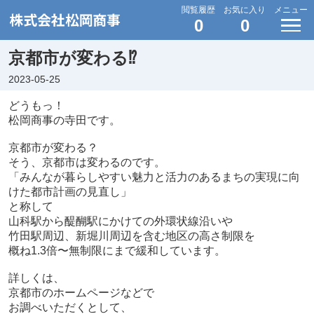
閲覧履歴
お気に入り
メニュー
0
0
京都市が変わる⁉︎
2023-05-25
どうもっ！

松岡商事の寺田です。

京都市が変わる？

そう、京都市は変わるのです。
「みんなが暮らしやすい魅力と活力のあるまちの実現に向
けた都市計画の見直し」

と称して

山科駅から醍醐駅にかけての外環状線沿いや

竹田駅周辺、新堀川周辺を含む地区の高さ制限を

概ね1.3倍〜無制限にまで緩和しています。

詳しくは、

京都市のホームページなどで

お調べいただくとして、
