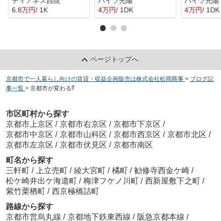
ディアネス西院
ハイツ光陽
ハイツ光陽
6.8万円
/ 1K
4万円
/ 1DK
4万円
/ 1DK
ページトップへ
京都市で一人暮らし向けの賃貸・収益企画販売は株式会社松岡商事
>
ブログ記
事一覧
>
京都市が変わる⁉︎
市区町村から探す
京都市上京区
/
京都市右京区
/
京都市下京区
/
京都市中京区
/
京都市山科区
/
京都市西京区
/
京都市北区
/
京都市左京区
/
京都市伏見区
/
京都市南区
町名から探す
三軒町
/
上立売町
/
綾大宮町
/
橘町
/
勧修寺西金ケ崎
/
松ケ崎井出ケ海道町
/
梅津フケノ川町
/
西新屋敷下之町
/
紫竹栗栖町
/
西京極橋詰町
路線から探す
京都市営烏丸線
/
京都地下鉄東西線
/
阪急京都本線
/