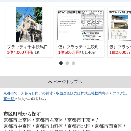
フラッティ千本鞍馬口
仮）フラッティ主税町
仮）フラッ
1億4,000万円
/ 1K
1億500万円
/ 81.40㎡
1億2,000
ページトップへ
京都市で一人暮らし向けの賃貸・収益企画販売は株式会社松岡商事
>
ブログ記
事一覧
>
防災への取り込み
市区町村から探す
京都市上京区
/
京都市右京区
/
京都市下京区
/
京都市中京区
/
京都市山科区
/
京都市北区
/
京都市西京区
/