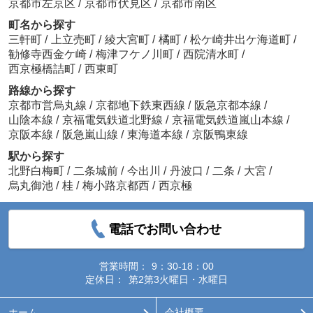
京都市左京区
/
京都市伏見区
/
京都市南区
町名から探す
三軒町
/
上立売町
/
綾大宮町
/
橘町
/
松ケ崎井出ケ海道町
/
勧修寺西金ケ崎
/
梅津フケノ川町
/
西院清水町
/
西京極橋詰町
/
西東町
路線から探す
京都市営烏丸線
/
京都地下鉄東西線
/
阪急京都本線
/
山陰本線
/
京福電気鉄道北野線
/
京福電気鉄道嵐山本線
/
京阪本線
/
阪急嵐山線
/
東海道本線
/
京阪鴨東線
駅から探す
北野白梅町
/
二条城前
/
今出川
/
丹波口
/
二条
/
大宮
/
烏丸御池
/
桂
/
梅小路京都西
/
西京極
電話でお問い合わせ
営業時間：
9：30-18：00
定休日：
第2第3火曜日・水曜日
ホーム
会社概要