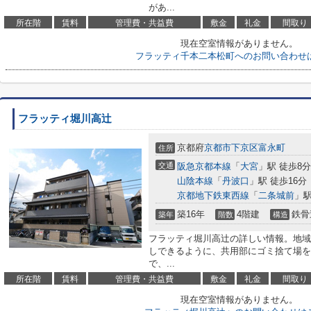
があ...
所在階
賃料
管理費・共益費
敷金
礼金
間取り
現在空室情報がありません。
フラッティ千本二本松町へのお問い合わせ
フラッティ堀川高辻
京都府
京都市下京区
富永町
住所
交通
阪急京都本線
「
大宮
」駅 徒歩8分
山陰本線
「
丹波口
」駅 徒歩16分
京都地下鉄東西線
「
二条城前
」駅
築16年
4階建
鉄骨
築年
階数
構造
フラッティ堀川高辻の詳しい情報。地域
しできるように、共用部にゴミ捨て場を
で、...
所在階
賃料
管理費・共益費
敷金
礼金
間取り
現在空室情報がありません。