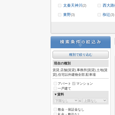
太秦天神川
西大路
(2)
東野
椥辻
(3)
(3)
種別で絞り込む
現在の種別
賃貸,店舗(賃貸),事務所(賃貸),土地(賃
貸),住宅以外建物全部,駐車場
アパート
マンション
一戸建て
▼賃料
～
敷金・保証金なし
礼金・敷引なし