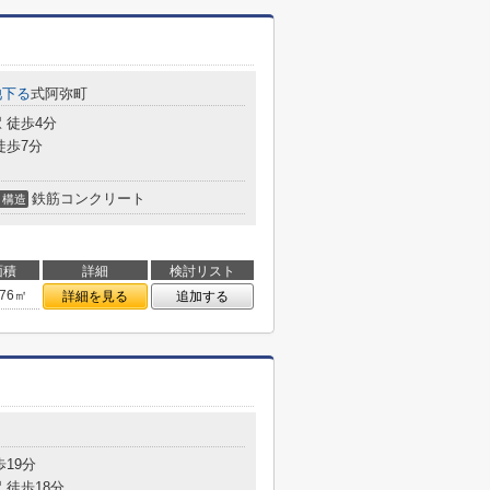
池下る
式阿弥町
 徒歩4分
徒歩7分
鉄筋コンクリート
構造
面積
詳細
検討リスト
.76㎡
詳細を見る
追加する
歩19分
 徒歩18分