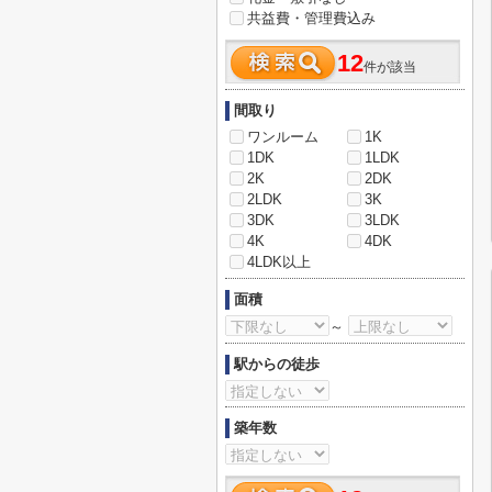
共益費・管理費込み
12
件が該当
間取り
ワンルーム
1K
1DK
1LDK
2K
2DK
2LDK
3K
3DK
3LDK
4K
4DK
4LDK以上
面積
～
駅からの徒歩
築年数