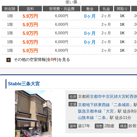
使い勝...
所在階
賃料
管理費・共益費
敷金
礼金
間取り
5.9
万円
0ヶ月
1階
6,000円
2ヶ月
1K
2
5.9
万円
1階
6,000円
2ヶ月
1K
2
5.9
万円
0ヶ月
1階
6,000円
2ヶ月
1K
2
5.9
万円
0ヶ月
1階
6,000円
2ヶ月
1K
2
5.9
万円
1階
6,000円
2ヶ月
1K
2
その他の空室情報(全
8
件)を見る
+
Stable三条大宮
京都府
京都市中京区
姉大宮町西
住所
交通
京都地下鉄東西線
「
二条城前
」駅
阪急京都本線
「
大宮
」駅 徒歩9分
山陰本線
「
二条
」駅 徒歩11分
築17年
2階建
鉄骨
築年
階数
構造