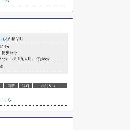
こちら
川西入
西橋詰町
歩14分
 徒歩15分
ス4分 「堀川丸太町」 停歩5分
造
面積
詳細
検討リスト
こちら