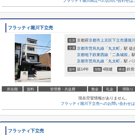
フラッティ堀川高辻へのお問い合わせは
フラッティ堀川下立売
京都府
京都市上京区
下立売通堀
住所
交通
京都市営烏丸線
「
丸太町
」駅 徒
京都地下鉄東西線
「
二条城前
」駅
京都市営烏丸線
「
丸太町
」駅 バ
築14年
4階建
鉄骨
築年
階数
構造
所在階
賃料
管理費・共益費
敷金
礼金
間取り
現在空室情報がありません。
フラッティ堀川下立売へのお問い合わせは
フラッティ下立売