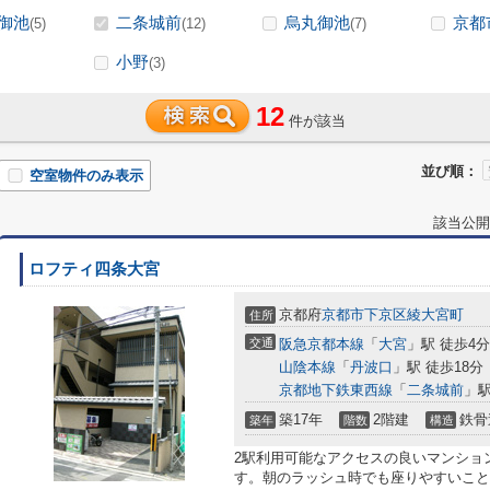
御池
二条城前
烏丸御池
京都
(5)
(12)
(7)
小野
(3)
12
件が該当
並び順：
空室物件のみ表示
該当公開
ロフティ四条大宮
京都府
京都市下京区
綾大宮町
住所
交通
阪急京都本線
「
大宮
」駅 徒歩4分
山陰本線
「
丹波口
」駅 徒歩18分
京都地下鉄東西線
「
二条城前
」駅
築17年
2階建
鉄骨
築年
階数
構造
2駅利用可能なアクセスの良いマンショ
す。朝のラッシュ時でも座りやすいこと