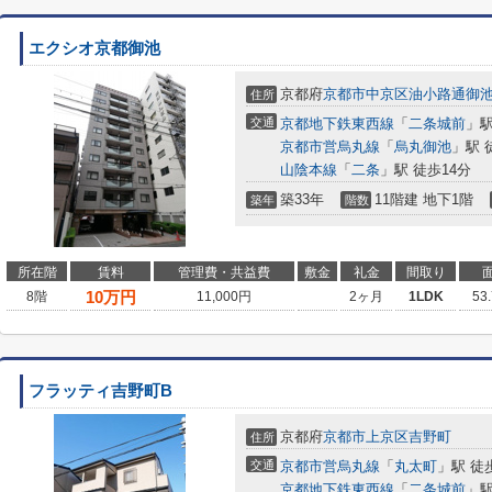
エクシオ京都御池
京都府
京都市中京区
油小路通御
住所
交通
京都地下鉄東西線
「
二条城前
」駅
京都市営烏丸線
「
烏丸御池
」駅 
山陰本線
「
二条
」駅 徒歩14分
築33年
11階建 地下1階
築年
階数
所在階
賃料
管理費・共益費
敷金
礼金
間取り
10
万円
8階
11,000円
2ヶ月
1LDK
53
フラッティ吉野町B
京都府
京都市上京区
吉野町
住所
交通
京都市営烏丸線
「
丸太町
」駅 徒
京都地下鉄東西線
「
二条城前
」駅