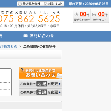
最終更新：2026年08月08日
00
00
件
件
最近見た物件
検討リスト
-18：00
定休日：第2第3火曜日・水曜日
地下鉄東西線
>
二条城前駅の賃貸物件