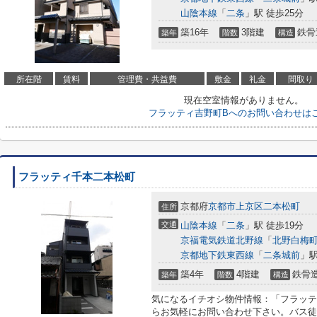
山陰本線
「
二条
」駅 徒歩25分
築16年
3階建
鉄骨
築年
階数
構造
所在階
賃料
管理費・共益費
敷金
礼金
間取り
現在空室情報がありません。
フラッティ吉野町Bへのお問い合わせは
フラッティ千本二本松町
京都府
京都市上京区
二本松町
住所
交通
山陰本線
「
二条
」駅 徒歩19分
京福電気鉄道北野線
「
北野白梅
京都地下鉄東西線
「
二条城前
」駅
築4年
4階建
鉄骨
築年
階数
構造
気になるイチオシ物件情報：「フラッテ
らお気軽にお問い合わせ下さい。バス徒