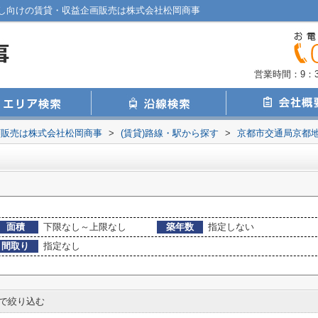
し向けの賃貸・収益企画販売は株式会社松岡商事
営業時間：9：30
画販売は株式会社松岡商事
>
(賃貸)路線・駅から探す
>
京都市交通局京都
面積
下限なし～上限なし
築年数
指定しない
間取り
指定なし
で絞り込む