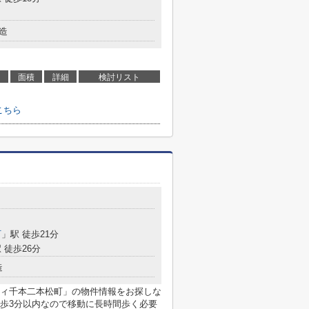
造
面積
詳細
検討リスト
こちら
町
」駅 徒歩21分
 徒歩26分
造
ィ千本二本松町」の物件情報をお探しな
歩3分以内なので移動に長時間歩く必要