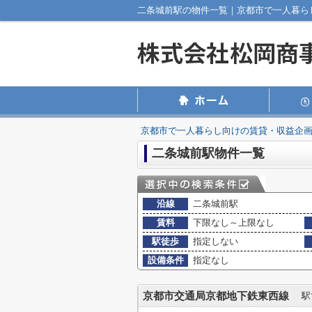
二条城前駅の物件一覧｜京都市で一人暮ら
京都市で一人暮らし向けの賃貸・収益企
二条城前駅物件一覧
沿線
二条城前駅
賃料
下限なし～上限なし
駅徒歩
指定しない
設備条件
指定なし
京都市交通局京都地下鉄東西線
駅