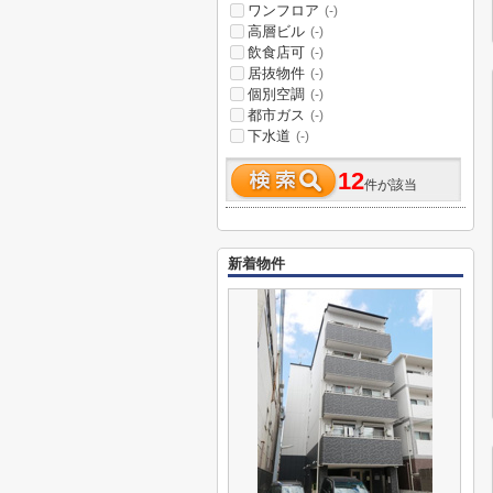
ワンフロア
(-)
高層ビル
(-)
飲食店可
(-)
居抜物件
(-)
個別空調
(-)
都市ガス
(-)
下水道
(-)
12
件が該当
新着物件