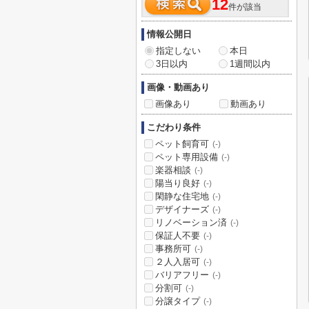
12
件が該当
情報公開日
指定しない
本日
3日以内
1週間以内
画像・動画あり
画像あり
動画あり
こだわり条件
ペット飼育可
(-)
ペット専用設備
(-)
楽器相談
(-)
陽当り良好
(-)
閑静な住宅地
(-)
デザイナーズ
(-)
リノベーション済
(-)
保証人不要
(-)
事務所可
(-)
２人入居可
(-)
バリアフリー
(-)
分割可
(-)
分譲タイプ
(-)