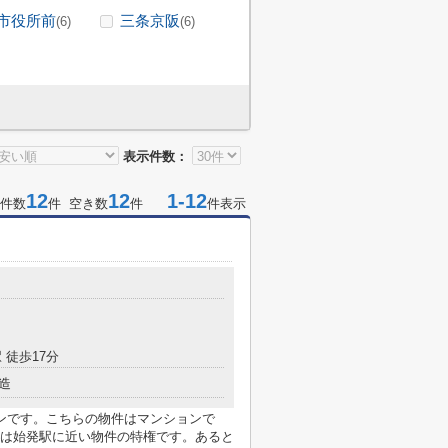
市役所前
三条京阪
(6)
(6)
表示件数：
12
12
1-12
件数
件 空き数
件
件表示
 徒歩17分
造
ンです。こちらの物件はマンションで
は始発駅に近い物件の特権です。あると