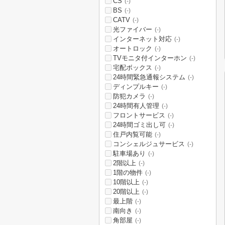
CS
(-)
BS
(-)
CATV
(-)
光ファイバー
(-)
インターネット対応
(-)
オートロック
(-)
TVモニタ付インターホン
(-)
宅配ボックス
(-)
24時間緊急通報システム
(-)
ディンプルキー
(-)
防犯カメラ
(-)
24時間有人管理
(-)
フロントサービス
(-)
24時間ゴミ出し可
(-)
住戸内覧可能
(-)
コンシェルジュサービス
(-)
駐車場あり
(-)
2階以上
(-)
1階の物件
(-)
10階以上
(-)
20階以上
(-)
最上階
(-)
南向き
(-)
角部屋
(-)