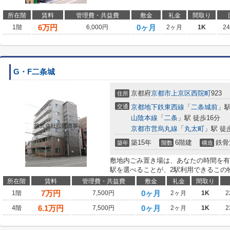
所在階
賃料
管理費・共益費
敷金
礼金
間取り
6
万円
0ヶ月
1階
6,000円
2ヶ月
1K
2
G・F二条城
京都府
京都市上京区
西院町
923
住所
交通
京都地下鉄東西線
「
二条城前
」駅
山陰本線
「
二条
」駅 徒歩16分
京都市営烏丸線
「
丸太町
」駅 徒
築15年
6階建
鉄骨
築年
階数
構造
敷地内ごみ置き場は、あなたの時間を有
駅を選べることが、2駅利用できるこの
所在階
賃料
管理費・共益費
敷金
礼金
間取り
7
万円
0ヶ月
1階
7,500円
2ヶ月
1K
2
6.1
万円
0ヶ月
4階
7,500円
2ヶ月
1K
2