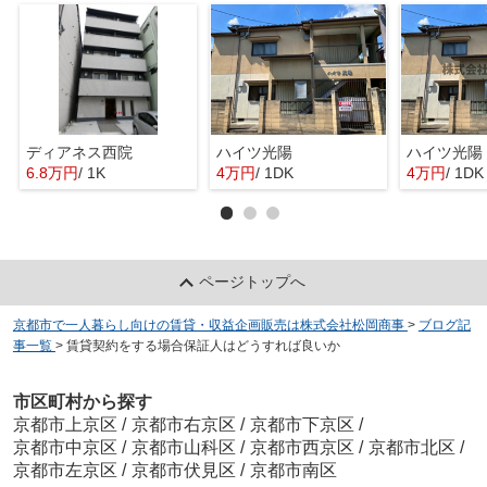
ディアネス西院
ハイツ光陽
ハイツ光陽
6.8万円
/ 1K
4万円
/ 1DK
4万円
/ 1DK
ページトップへ
京都市で一人暮らし向けの賃貸・収益企画販売は株式会社松岡商事
>
ブログ記
事一覧
>
賃貸契約をする場合保証人はどうすれば良いか
市区町村から探す
京都市上京区
/
京都市右京区
/
京都市下京区
/
京都市中京区
/
京都市山科区
/
京都市西京区
/
京都市北区
/
京都市左京区
/
京都市伏見区
/
京都市南区