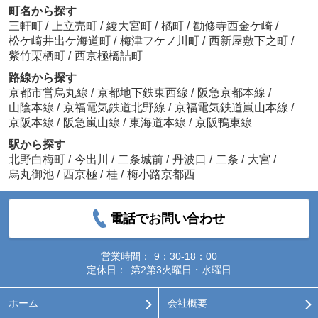
町名から探す
三軒町
/
上立売町
/
綾大宮町
/
橘町
/
勧修寺西金ケ崎
/
松ケ崎井出ケ海道町
/
梅津フケノ川町
/
西新屋敷下之町
/
紫竹栗栖町
/
西京極橋詰町
路線から探す
京都市営烏丸線
/
京都地下鉄東西線
/
阪急京都本線
/
山陰本線
/
京福電気鉄道北野線
/
京福電気鉄道嵐山本線
/
京阪本線
/
阪急嵐山線
/
東海道本線
/
京阪鴨東線
駅から探す
北野白梅町
/
今出川
/
二条城前
/
丹波口
/
二条
/
大宮
/
烏丸御池
/
西京極
/
桂
/
梅小路京都西
電話でお問い合わせ
営業時間：
9：30-18：00
定休日：
第2第3火曜日・水曜日
ホーム
会社概要