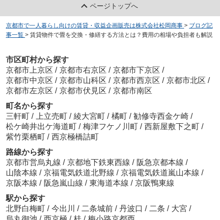
ページトップへ
京都市で一人暮らし向けの賃貸・収益企画販売は株式会社松岡商事
>
ブログ記
事一覧
>
賃貸物件で畳を交換・修繕する方法とは？費用の相場や負担者も解説
市区町村から探す
京都市上京区
/
京都市右京区
/
京都市下京区
/
京都市中京区
/
京都市山科区
/
京都市西京区
/
京都市北区
/
京都市左京区
/
京都市伏見区
/
京都市南区
町名から探す
三軒町
/
上立売町
/
綾大宮町
/
橘町
/
勧修寺西金ケ崎
/
松ケ崎井出ケ海道町
/
梅津フケノ川町
/
西新屋敷下之町
/
紫竹栗栖町
/
西京極橋詰町
路線から探す
京都市営烏丸線
/
京都地下鉄東西線
/
阪急京都本線
/
山陰本線
/
京福電気鉄道北野線
/
京福電気鉄道嵐山本線
/
京阪本線
/
阪急嵐山線
/
東海道本線
/
京阪鴨東線
駅から探す
北野白梅町
/
今出川
/
二条城前
/
丹波口
/
二条
/
大宮
/
烏丸御池
/
西京極
/
桂
/
梅小路京都西