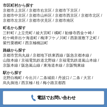
市区町村から探す
京都市上京区
/
京都市右京区
/
京都市下京区
/
京都市中京区
/
京都市山科区
/
京都市西京区
/
京都市北区
/
京都市左京区
/
京都市伏見区
/
京都市南区
町名から探す
三軒町
/
上立売町
/
綾大宮町
/
橘町
/
勧修寺西金ケ崎
/
松ケ崎井出ケ海道町
/
梅津フケノ川町
/
西新屋敷下之町
/
紫竹栗栖町
/
西京極橋詰町
路線から探す
京都市営烏丸線
/
京都地下鉄東西線
/
阪急京都本線
/
山陰本線
/
京福電気鉄道北野線
/
京福電気鉄道嵐山本線
/
京阪本線
/
阪急嵐山線
/
東海道本線
/
京阪鴨東線
駅から探す
北野白梅町
/
今出川
/
二条城前
/
丹波口
/
二条
/
大宮
/
烏丸御池
/
西京極
/
桂
/
梅小路京都西
電話でお問い合わせ