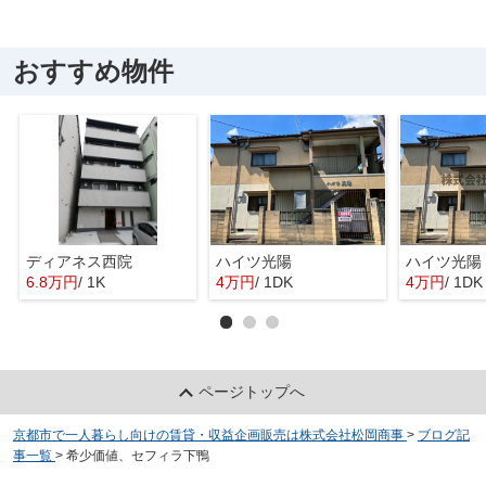
おすすめ物件
ディアネス西院
ハイツ光陽
ハイツ光陽
6.8万円
/ 1K
4万円
/ 1DK
4万円
/ 1DK
ページトップへ
京都市で一人暮らし向けの賃貸・収益企画販売は株式会社松岡商事
>
ブログ記
事一覧
>
希少価値、セフィラ下鴨