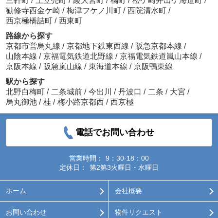
三軒町
/
上立売町
/
綾大宮町
/
橘町
/
松ケ崎井出ケ海道町
/
勧修寺西金ケ崎
/
梅津フケノ川町
/
西院清水町
/
西京極橋詰町
/
西東町
路線から探す
京都市営烏丸線
/
京都地下鉄東西線
/
阪急京都本線
/
山陰本線
/
京福電気鉄道北野線
/
京福電気鉄道嵐山本線
/
京阪本線
/
阪急嵐山線
/
東海道本線
/
京阪鴨東線
駅から探す
北野白梅町
/
二条城前
/
今出川
/
丹波口
/
二条
/
大宮
/
烏丸御池
/
桂
/
梅小路京都西
/
西京極
電話でお問い合わせ
営業時間：
9：30-18：00
定休日：
第2第3火曜日・水曜日
ホーム
会社概要
お問い合わせ
物件リクエスト