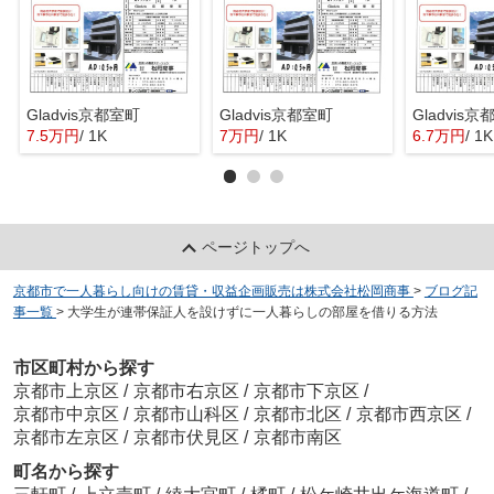
Gladvis京都室町
Gladvis京都室町
Gladvis
7.5万円
/ 1K
7万円
/ 1K
6.7万円
/ 1K
ページトップへ
京都市で一人暮らし向けの賃貸・収益企画販売は株式会社松岡商事
>
ブログ記
事一覧
>
大学生が連帯保証人を設けずに一人暮らしの部屋を借りる方法
市区町村から探す
京都市上京区
/
京都市右京区
/
京都市下京区
/
京都市中京区
/
京都市山科区
/
京都市北区
/
京都市西京区
/
京都市左京区
/
京都市伏見区
/
京都市南区
町名から探す