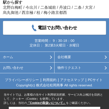
駅から探す
北野白梅町
/
今出川
/
二条城前
/
丹波口
/
二条
/
大宮
/
烏丸御池
/
西京極
/
桂
/
梅小路京都西
電話でお問い合わせ
営業時間：
9：30-18：00
定休日：
第2第3火曜日・水曜日
ホーム
会社概要
お問い合わせ
物件リクエスト
プライバシーポリシー
利用規約
アクセスマップ
PCサイト
Copyright(c) 株式会社松岡商事 All rights reserved.
当サイトでは、お客様の当サイト利用状況把握、サービス向上検討を目的と
して、クッキー（Cookie）を使用しています。
詳しくは、当社の
「Cookieの取扱いについて」
をご確認ください。