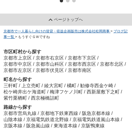
ページトップへ
京都市で一人暮らし向けの賃貸・収益企画販売は株式会社松岡商事
>
ブログ記
事一覧
>
もうすぐＧＷですね
市区町村から探す
京都市上京区
/
京都市右京区
/
京都市下京区
/
京都市中京区
/
京都市山科区
/
京都市西京区
/
京都市北区
/
京都市左京区
/
京都市伏見区
/
京都市南区
町名から探す
三軒町
/
上立売町
/
綾大宮町
/
橘町
/
勧修寺西金ケ崎
/
松ケ崎井出ケ海道町
/
梅津フケノ川町
/
西新屋敷下之町
/
紫竹栗栖町
/
西京極橋詰町
路線から探す
京都市営烏丸線
/
京都地下鉄東西線
/
阪急京都本線
/
山陰本線
/
京福電気鉄道北野線
/
京福電気鉄道嵐山本線
/
京阪本線
/
阪急嵐山線
/
東海道本線
/
京阪鴨東線