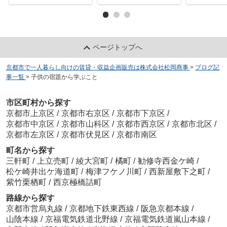
ページトップへ
京都市で一人暮らし向けの賃貸・収益企画販売は株式会社松岡商事
>
ブログ記
事一覧
>
子供の宿題から学ぶこと
市区町村から探す
京都市上京区
/
京都市右京区
/
京都市下京区
/
京都市中京区
/
京都市山科区
/
京都市西京区
/
京都市北区
/
京都市左京区
/
京都市伏見区
/
京都市南区
町名から探す
三軒町
/
上立売町
/
綾大宮町
/
橘町
/
勧修寺西金ケ崎
/
松ケ崎井出ケ海道町
/
梅津フケノ川町
/
西新屋敷下之町
/
紫竹栗栖町
/
西京極橋詰町
路線から探す
京都市営烏丸線
/
京都地下鉄東西線
/
阪急京都本線
/
山陰本線
/
京福電気鉄道北野線
/
京福電気鉄道嵐山本線
/