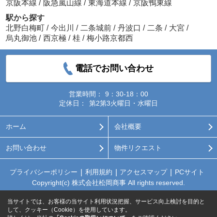
京阪本線
/
阪急嵐山線
/
東海道本線
/
京阪鴨東線
駅から探す
北野白梅町
/
今出川
/
二条城前
/
丹波口
/
二条
/
大宮
/
烏丸御池
/
西京極
/
桂
/
梅小路京都西
電話でお問い合わせ
営業時間：
9：30-18：00
定休日：
第2第3火曜日・水曜日
ホーム
会社概要
お問い合わせ
物件リクエスト
プライバシーポリシー
利用規約
アクセスマップ
PCサイト
Copyright(c) 株式会社松岡商事 All rights reserved.
当サイトでは、お客様の当サイト利用状況把握、サービス向上検討を目的と
して、クッキー（Cookie）を使用しています。