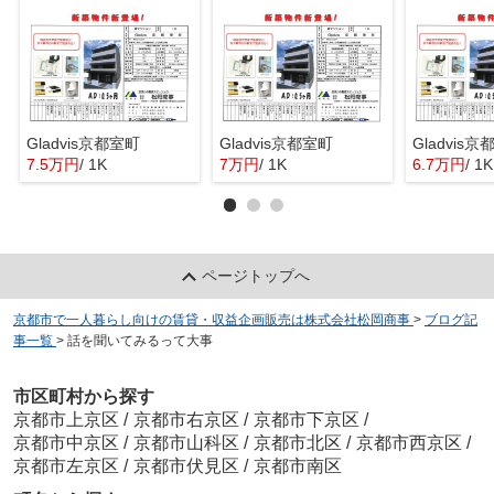
Gladvis京都室町
Gladvis京都室町
Gladvis
7.5万円
/ 1K
7万円
/ 1K
6.7万円
/ 1K
ページトップへ
京都市で一人暮らし向けの賃貸・収益企画販売は株式会社松岡商事
>
ブログ記
事一覧
>
話を聞いてみるって大事
市区町村から探す
京都市上京区
/
京都市右京区
/
京都市下京区
/
京都市中京区
/
京都市山科区
/
京都市北区
/
京都市西京区
/
京都市左京区
/
京都市伏見区
/
京都市南区