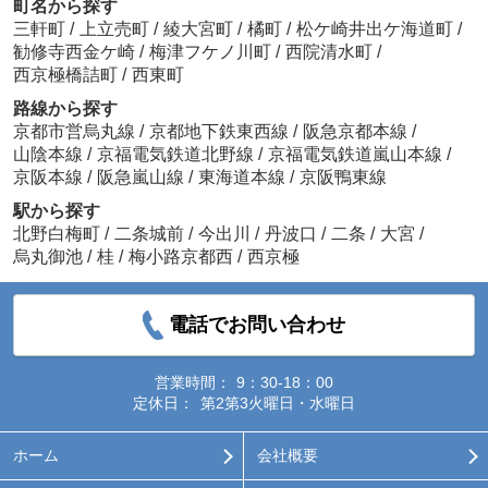
町名から探す
三軒町
/
上立売町
/
綾大宮町
/
橘町
/
松ケ崎井出ケ海道町
/
勧修寺西金ケ崎
/
梅津フケノ川町
/
西院清水町
/
西京極橋詰町
/
西東町
路線から探す
京都市営烏丸線
/
京都地下鉄東西線
/
阪急京都本線
/
山陰本線
/
京福電気鉄道北野線
/
京福電気鉄道嵐山本線
/
京阪本線
/
阪急嵐山線
/
東海道本線
/
京阪鴨東線
駅から探す
北野白梅町
/
二条城前
/
今出川
/
丹波口
/
二条
/
大宮
/
烏丸御池
/
桂
/
梅小路京都西
/
西京極
電話でお問い合わせ
営業時間：
9：30-18：00
定休日：
第2第3火曜日・水曜日
ホーム
会社概要