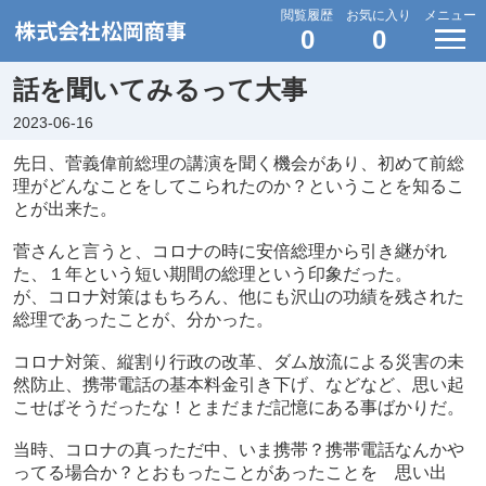
閲覧履歴
お気に入り
メニュー
0
0
話を聞いてみるって大事
2023-06-16
先日、菅義偉前総理の講演を聞く機会があり、初めて前総
理がどんなことをしてこられたのか？ということを知るこ
とが出来た。
菅さんと言うと、コロナの時に安倍総理から引き継がれ
た、１年という短い期間の総理という印象だった。
が、コロナ対策はもちろん、他にも沢山の功績を残された
総理であったことが、分かった。
コロナ対策、縦割り行政の改革、ダム放流による災害の未
然防止、携帯電話の基本料金引き下げ、などなど、思い起
こせばそうだったな！とまだまだ記憶にある事ばかりだ。
当時、コロナの真っただ中、いま携帯？携帯電話なんかや
ってる場合か？とおもったことがあったことを 思い出