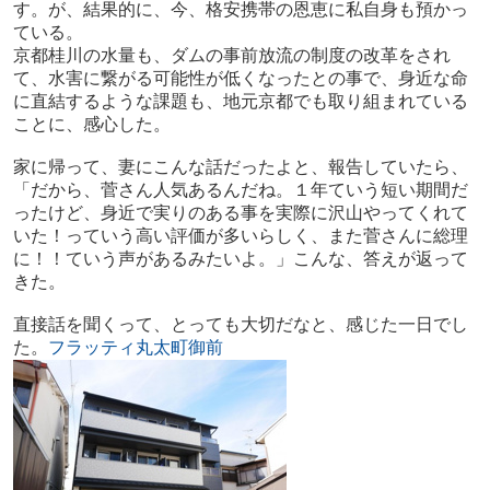
す。が、結果的に、今、格安携帯の恩恵に私自身も預かっ
ている。
京都桂川の水量も、ダムの事前放流の制度の改革をされ
て、水害に繋がる可能性が低くなったとの事で、身近な命
に直結するような課題も、地元京都でも取り組まれている
ことに、感心した。
家に帰って、妻にこんな話だったよと、報告していたら、
「だから、菅さん人気あるんだね。１年ていう短い期間だ
ったけど、身近で実りのある事を実際に沢山やってくれて
いた！っていう高い評価が多いらしく、また菅さんに総理
に！！ていう声があるみたいよ。」こんな、答えが返って
きた。
直接話を聞くって、とっても大切だなと、感じた一日でし
た。
フラッティ丸太町御前