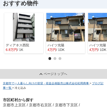
おすすめ物件
ディアネス西院
ハイツ光陽
ハイツ光陽
6.8万円
/ 1K
4万円
/ 1DK
4万円
/ 1DK
ページトップへ
京都市で一人暮らし向けの賃貸・収益企画販売は株式会社松岡商事
>
ブログ記
事一覧
>
冷え込み
市区町村から探す
京都市上京区
/
京都市右京区
/
京都市下京区
/