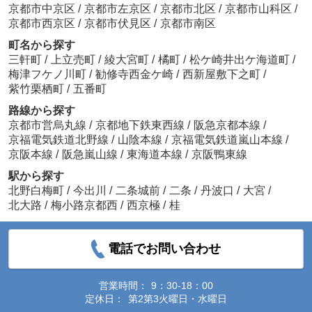
京都市中京区
/
京都市左京区
/
京都市北区
/
京都市山科区
/
京都市西京区
/
京都市伏見区
/
京都市南区
町名から探す
三軒町
/
上立売町
/
綾大宮町
/
橘町
/
松ケ崎井出ケ海道町
/
梅津フケノ川町
/
勧修寺西金ケ崎
/
西新屋敷下之町
/
紫竹栗栖町
/
五番町
路線から探す
京都市営烏丸線
/
京都地下鉄東西線
/
阪急京都本線
/
京福電気鉄道北野線
/
山陰本線
/
京福電気鉄道嵐山本線
/
京阪本線
/
阪急嵐山線
/
東海道本線
/
京阪鴨東線
駅から探す
北野白梅町
/
今出川
/
二条城前
/
二条
/
丹波口
/
大宮
/
北大路
/
梅小路京都西
/
西京極
/
桂
電話でお問い合わせ
営業時間：
9：30-18：00
定休日：
第2第3火曜日・水曜日