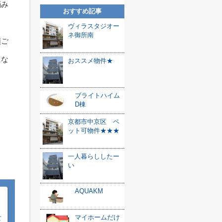
悩み
おすすめ記事
ヴィラスタジオー
ネ御所南
類ご
にな
おススメ物件★
ブライトハイム
D棟
京都市中京区 ペ
ット可物件★★★
一人暮らししたー
い
AQUAKM
マイホームだけ