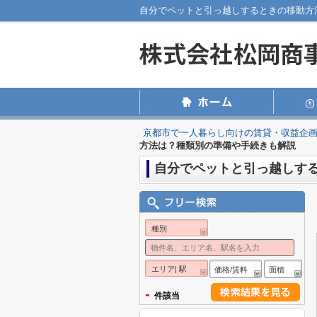
自分でペットと引っ越しするときの移動方
京都市で一人暮らし向けの賃貸・収益企
方法は？種類別の準備や手続きも解説
自分でペットと引っ越しす
種別
エリア| 駅
価格/賃料
面積
-
件該当