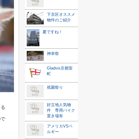
下京区オススメ
物件のご紹介
夏ですね！
神幸祭
Gladvis京都室
町
祇園祭り
好立地人気物
なる
件 専用バイク
置き場有
ので
アメリカVSベ
ルギー