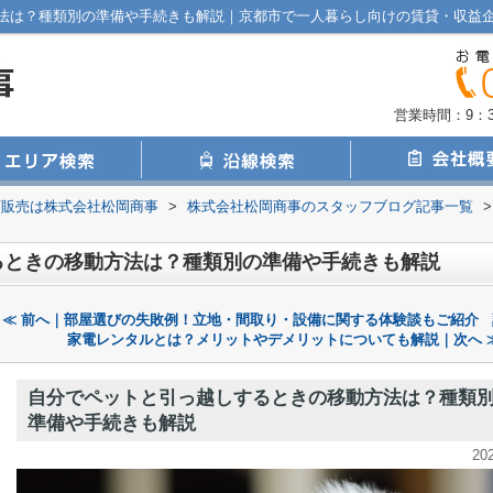
法は？種類別の準備や手続きも解説｜京都市で一人暮らし向けの賃貸・収益
営業時間：9：30
画販売は株式会社松岡商事
>
株式会社松岡商事のスタッフブログ記事一覧
>
るときの移動方法は？種類別の準備や手続きも解説
≪ 前へ｜部屋選びの失敗例！立地・間取り・設備に関する体験談もご紹介
家電レンタルとは？メリットやデメリットについても解説｜次へ 
自分でペットと引っ越しするときの移動方法は？種類
準備や手続きも解説
20