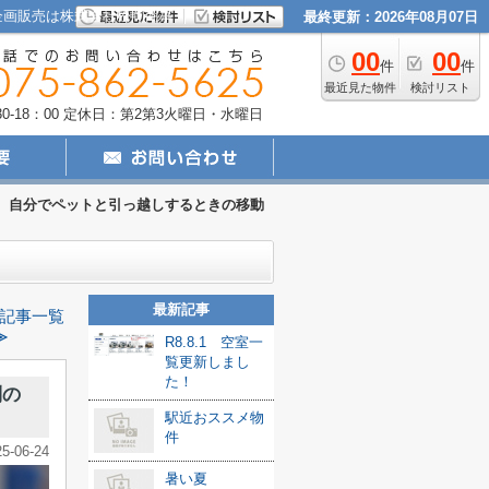
企画販売は株式会社松岡商事
最終更新：2026年08月07日
00
00
件
件
最近見た物件
検討リスト
-18：00
定休日：第2第3火曜日・水曜日
自分でペットと引っ越しするときの移動
最新記事
記事一覧
≫
R8.8.1 空室一
覧更新しまし
た！
別の
駅近おススメ物
件
25-06-24
暑い夏