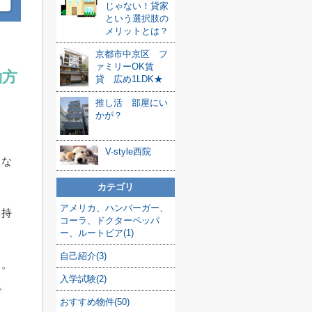
じゃない！貸家
という選択肢の
メリットとは？
京都市中京区 フ
ァミリーOK賃
動方
貸 広め1LDK★
推し活 部屋にい
かが？
V-style西院
スな
カテゴリ
アメリカ、ハンバーガー、
、持
コーラ、ドクターペッパ
ー、ルートビア(1)
自己紹介(3)
う。
入学試験(2)
で
おすすめ物件(50)